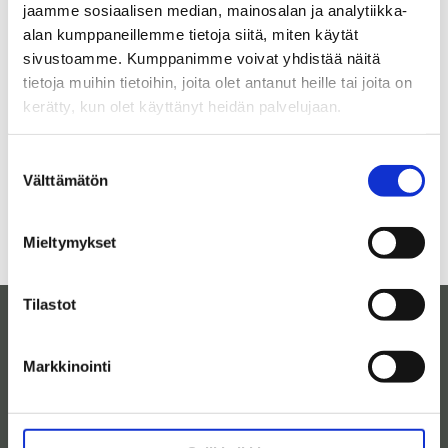
jaamme sosiaalisen median, mainosalan ja analytiikka-
alan kumppaneillemme tietoja siitä, miten käytät
sivustoamme. Kumppanimme voivat yhdistää näitä
tietoja muihin tietoihin, joita olet antanut heille tai joita on
kerätty, kun olet käyttänyt heidän palvelujaan.
Arkisto
Suostumuksen
Välttämätön
valinta
Mieltymykset
Tilastot
Maaseutuyritys
Markkinointi
Ilkka Kinnunen
Yhteystiedot