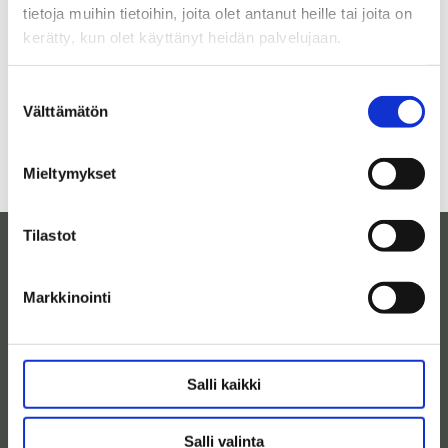
tietoja muihin tietoihin, joita olet antanut heille tai joita on
kerätty, kun olet käyttänyt heidän palvelujaan.
Suostumuksen
Välttämätön
valinta
Mieltymykset
Tilastot
Maaseutuyritys
Ilkka Kinnunen
Markkinointi
Yhteystiedot
Salli kaikki
ilkka.kinnunen1@gmail.com
0400-152112
Salli valinta